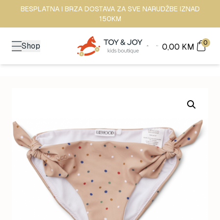
BESPLATNA I BRZA DOSTAVA ZA SVE NARUDŽBE IZNAD
150KM
0
Shop
0,00
KM