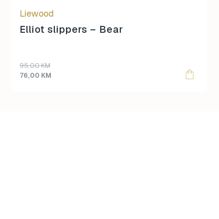
on
Liewood
the
product
Elliot slippers – Bear
page
95,00
KM
76,00
KM