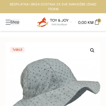
BESPLATNA I BRZA DOSTAVA ZA SVE NARUDŽBE IZNAD
150KM
0
Shop
0,00
KM
%SALE