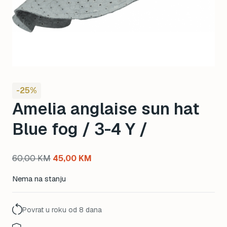
-25%
Amelia anglaise sun hat
Blue fog / 3-4 Y /
Original
Current
60,00
KM
45,00
KM
price
price
Nema na stanju
was:
is:
60,00 KM.
45,00 KM.
Povrat u roku od 8 dana