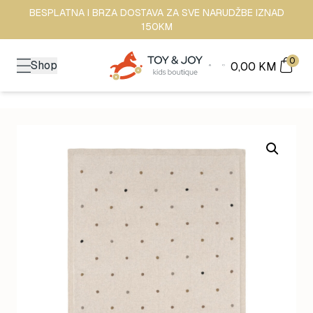
BESPLATNA I BRZA DOSTAVA ZA SVE NARUDŽBE IZNAD
150KM
0
Shop
0,00
KM