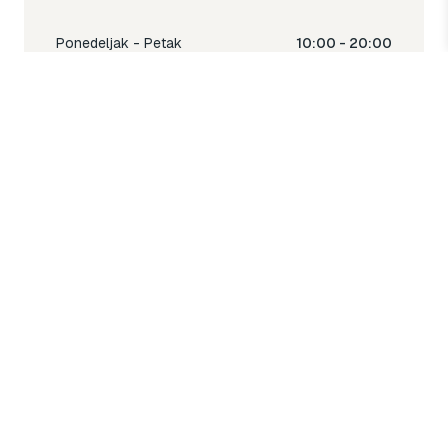
Ponedeljak - Petak
10:00 - 20:00
Subota
10:00 - 18:00
Nedjelja
Ne radimo
Toy & Joy shop
% Sale
Igra
Šetnja
Njega
Dječija soba