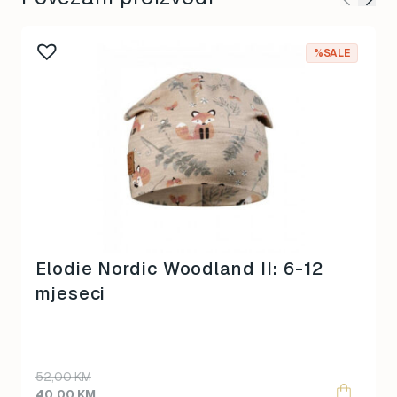
%SALE
Elodie Nordic Woodland II: 6-12
mjeseci
Original
Current
52,00
KM
price
price
40,00
KM