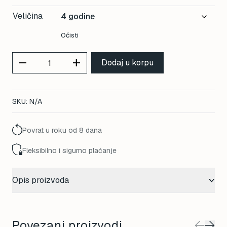
price
price
Veličina
was:
is:
170,00 KM.
153,00 KM.
Očisti
remove
add
Dodaj u korpu
SKU:
N/A
Povrat u roku od 8 dana
Fleksibilno i sigurno plaćanje
Opis proizvoda
Povezani proizvodi