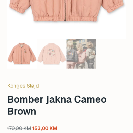
Konges Sløjd
Bomber jakna Cameo
Brown
Original
Current
170,00
KM
153,00
KM