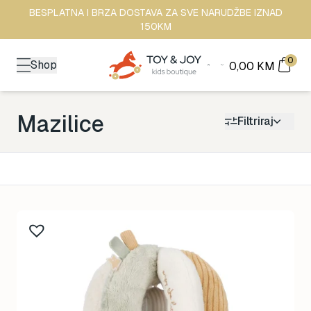
BESPLATNA I BRZA DOSTAVA ZA SVE NARUDŽBE IZNAD
150KM
0
Shop
0,00
KM
Mazilice
Filtriraj
Kategorija
Back to School
176
Brendovi
492
Kutak za odrasle
70
Zimske radosti
94
Šetnja
529