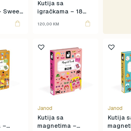
Moulin Roty
Kutija sa
Oh Yeah!
 – Sweet
igračkama – 18
omy
mjeseci
120,00
KM
Papo
Ravensburger
Rolife
Schleich
Scoot & Ride
SentoSphere
Small Foot
Smart Games
Sophie La Girafe
Souza
Sterntaler
Janod
Janod
Sticky Lemon
Kutija sa
Kutija 
Super Petit
 –
magnetima –
magnet
Teddy Hermann