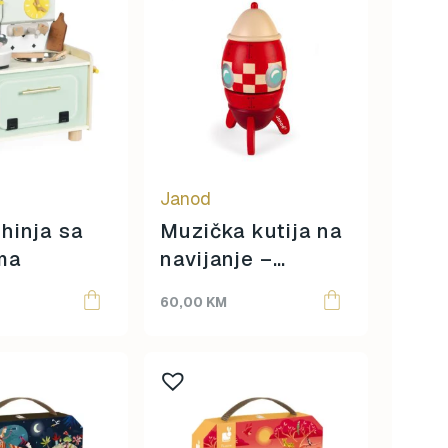
Janod
hinja sa
Muzička kutija na
ma
navijanje –
Raketa
60,00
KM