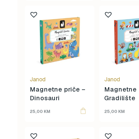
Little Green Radicals
5
mjölk
7
STERNTALER
39
Torbe za pelene
0
Janod
Janod
Magnetne priče –
Magnetne 
Dinosauri
Gradilište
25,00
KM
25,00
KM