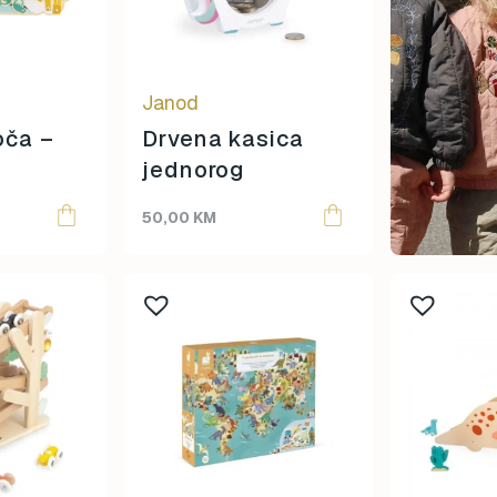
Bibs
Citron
Design Letters
Djeco
Janod
Done by Deer
oča –
Drvena kasica
Elhee
jednorog
Eurekakids
Fabelab
50,00
KM
Geomag
Globber
Goki
Great Pretenders
Grech & Co
Hagi
Herman Teddy
Hey Clay
Hoppstar