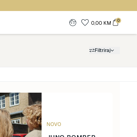
0
0,00
KM
Filtriraj
Cijena
0
1.900
NOVO
0
1.900