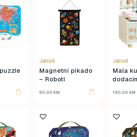
Janod
Janod
puzzle
Magnetni pikado
Mala ku
– Roboti
dodaci
60,00
KM
190,00
KM