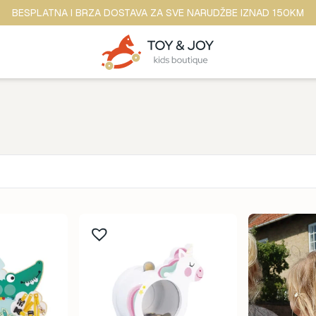
BESPLATNA I BRZA DOSTAVA ZA SVE NARUDŽBE IZNAD 150KM
Brend
ina
Anker
ine
b.box
dina
BananaPanda
ina
baobaby
odina
Beaba