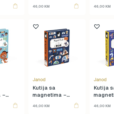
Topmark
doba
Grimase
Historij
46,00
KM
46,00
KM
Tuban
djevojčica
Yuko.B
Janod
Janod
Kutija sa
Kutija 
 –
magnetima –
magnet
Svemir
Zmajev
46,00
KM
46,00
KM