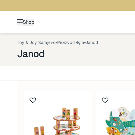
Shop
Toy & Joy Sarajevo
Proizvodi
Igra
Janod
Janod
Kategorija
Uzrast
Back to School
0-1 god
161
Brendovi
1-3 god
481
Kutak za odrasle
3-5 go
70
Zimske radosti
5+ god
94
Šetnja
8-99 g
532