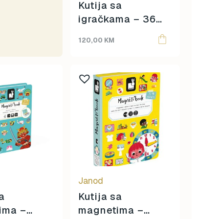
Kutija sa
igračkama – 36
mjeseci
120,00
KM
Janod
sa
Kutija sa
ima –
magnetima –