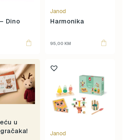
Janod
– Dino
Harmonika
95,00
KM
reću u
igračaka!
Janod