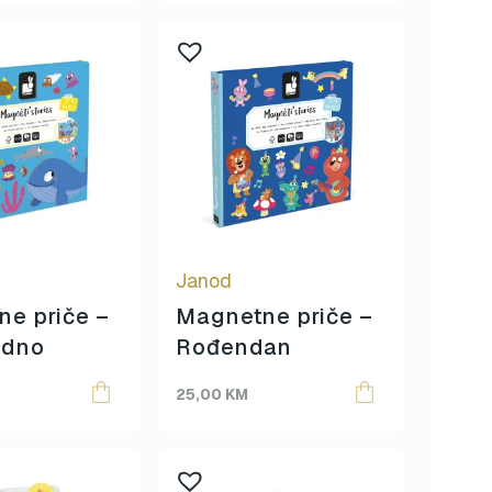
Janod
e priče –
Magnetne priče –
 dno
Rođendan
25,00
KM