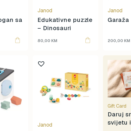
Izipizi
Janod
Janod
Jaba Daba Do
Janod
ogan sa
Edukativne puzzle
Garaža 
Knjiga
– Dinosauri
Konges Sløjd
80,00
KM
200,00
KM
Lässig
Legami
Liewood
Lisciani
Little Dutch
Little Green Radicals
Llorens
Magna-Tiles
Maileg
Gift Card
Mideer
Daruj s
Mimi & Lula
svijetu 
Janod
mjolk