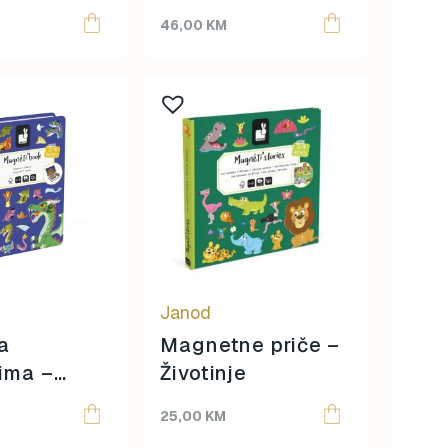
a
Koliko je sati?
46,00
KM
Janod
sa
Magnetne priče –
ima –
Životinje
i
25,00
KM