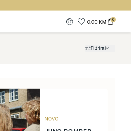
0
0,00
KM
Filtriraj
Cijena
0
1.900
NOVO
0
1.900