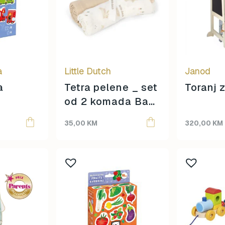
a
Little Dutch
Janod
a
Tetra pelene _ set
Toranj 
od 2 komada Baby
bunny
35,00
KM
320,00
KM