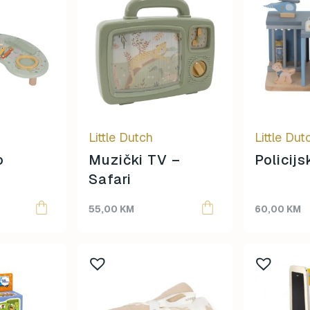
Little Dutch
Little Dut
o
Muzički TV –
Policij
Safari
55,00
KM
60,00
KM