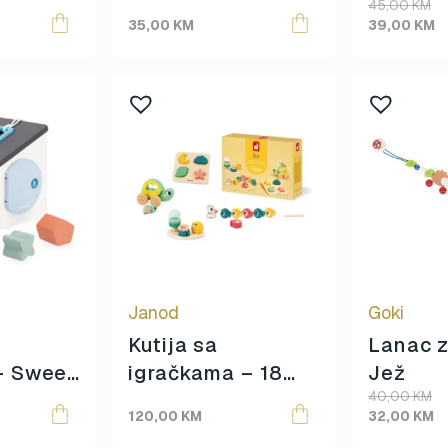
Original
Current
45,00
KM
Topmark
price
price
35,00
KM
39,00
KM
Tuban
was:
is:
Yuko.B
45,00 KM.
39,00 KM.
Janod
Goki
Kutija sa
Lanac z
 – Sweet
igračkama – 18
Jež
Original
Current
40,00
KM
mjeseci
price
price
120,00
KM
32,00
KM
was:
is: