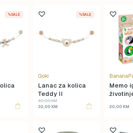
40,00 KM.
32,00 KM.
%SALE
%SALE
Goki
BananaP
olica
Lanac za kolica
Memo ig
Teddy II
životinj
Original
Current
40,00
KM
price
price
32,00
KM
20,00
KM
was:
is:
40,00 KM.
32,00 KM.