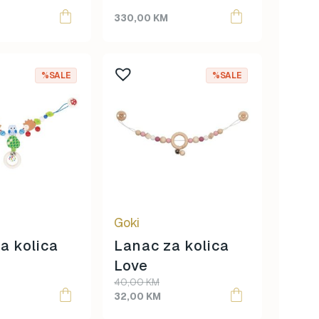
330,00
KM
%SALE
%SALE
Goki
a kolica
Lanac za kolica
Love
Original
Current
40,00
KM
price
price
32,00
KM
was:
is: