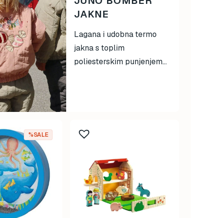
JUNO BOMBER
JAKNE
Lagana i udobna termo
jakna s toplim
poliesterskim punjenjem...
%SALE