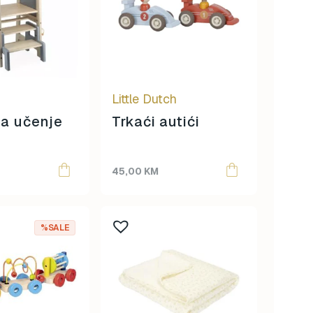
Little Dutch
za učenje
Trkaći autići
45,00
KM
%SALE