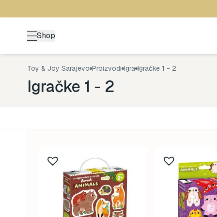
Shop
Toy & Joy Sarajevo
Proizvodi
Igra
Igračke 1 - 2
Igračke 1 - 2
Kategorija
Uzrast
Back to School
0-1 god
161
Brendovi
1-3 god
478
Kutak za odrasle
3-5 go
70
Zimske radosti
5+ god
94
Šetnja
8-99 g
529