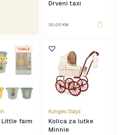
Drveni taxi
30,00
KM
%SALE
ch
Konges Sløjd
Little farm
Kolica za lutke
Minnie