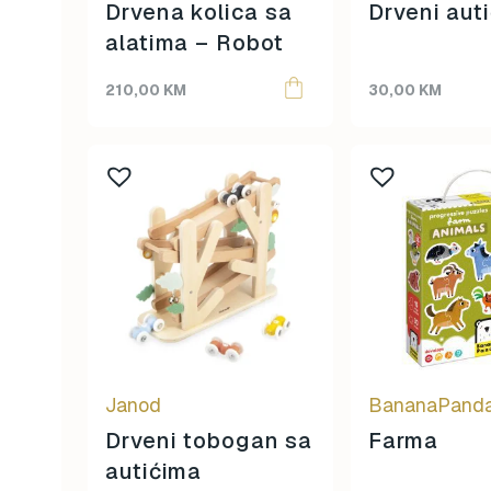
HEY CLAY
Drvena kolica sa
Drveni auti
0
Igračke 1 - 2
alatima – Robot
102
Igračke 3 - 4
212
210,00
KM
30,00
KM
Igračke 5+
133
Jabadabado
0
Knjige i slikovnice
69
Kostimi za maškare
68
Kreativni kutak
171
Lisciani
1
Little Dutch
131
LJETNA PONUDA
152
Llorens lutke
30
Magna Tiles
0
Maileg
2
Janod
BananaPand
Mazilice
34
Drveni tobogan sa
Farma
Mideer
1
autićima
Montessori
6