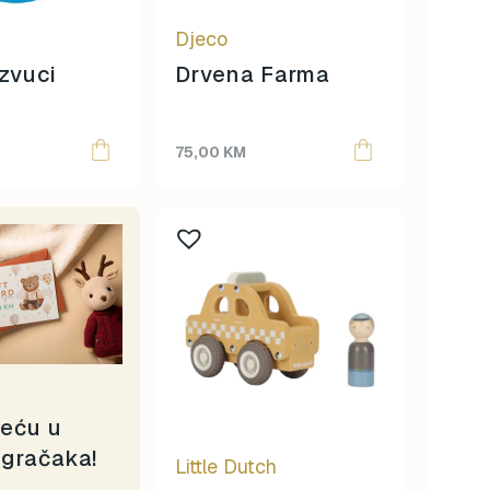
Djeco
zvuci
Drvena Farma
75,00
KM
reću u
igračaka!
Little Dutch