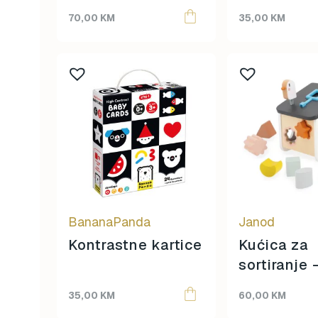
Moulin Roty
20
70,00
KM
35,00
KM
Muzičke kutije
11
Nakit
79
Odlaganje igračaka
7
OMY
29
Puzzle
92
RAVENSBURGER PUZZLE
38
SCHLEICH
64
SentoSphere
38
Small Foot
8
SmartGames
6
Super Petit
7
BananaPanda
Janod
Teddy Hermann
45
Kontrastne kartice
Kućica za
Umetaljke
9
sortiranje
Lassig
54
Cocoon
Njega
88
35,00
KM
60,00
KM
Štramplice i čarapice
10