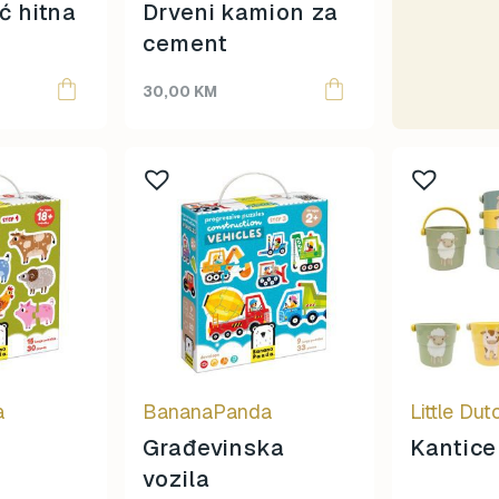
Moulin Roty
ć hitna
Drveni kamion za
Oh Yeah!
cement
omy
30,00
KM
Papo
Ravensburger
Rolife
Schleich
Scoot & Ride
SentoSphere
Small Foot
Smart Games
Sophie La Girafe
Souza
Sterntaler
a
BananaPanda
Little Dut
Sticky Lemon
Građevinska
Kantice 
Super Petit
vozila
Teddy Hermann