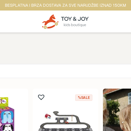
BESPLATNA I BRZA DOSTAVA ZA SVE NARUDŽBE IZNAD 150KM
Brend
ina
Anker
%SALE
ine
b.box
dina
BananaPanda
ina
baobaby
odina
Beaba