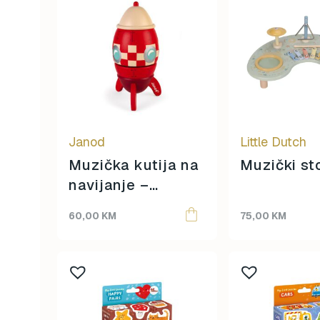
Janod
Little Dutch
Muzička kutija na
Muzički st
navijanje –
Raketa
60,00
KM
75,00
KM