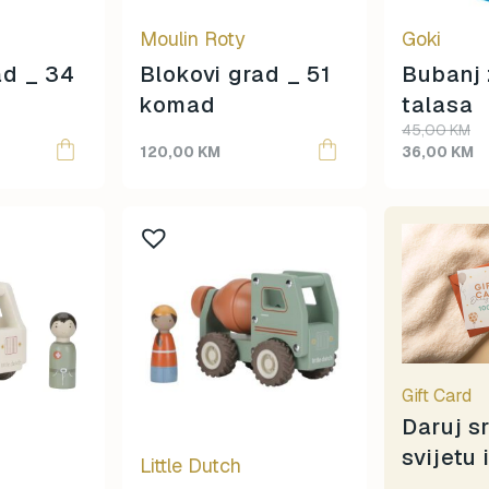
Izipizi
Moulin Roty
Goki
Jaba Daba Do
Janod
ad _ 34
Blokovi grad _ 51
Bubanj 
Knjiga
komad
talasa
Konges Sløjd
Original
Current
45,00
KM
price
price
120,00
KM
36,00
KM
Lässig
was:
is:
Legami
45,00 KM.
36,00 KM.
Liewood
Lisciani
Little Dutch
Little Green Radicals
Llorens
Magna-Tiles
Maileg
Gift Card
Mideer
Daruj s
Mimi & Lula
svijetu 
Little Dutch
mjolk