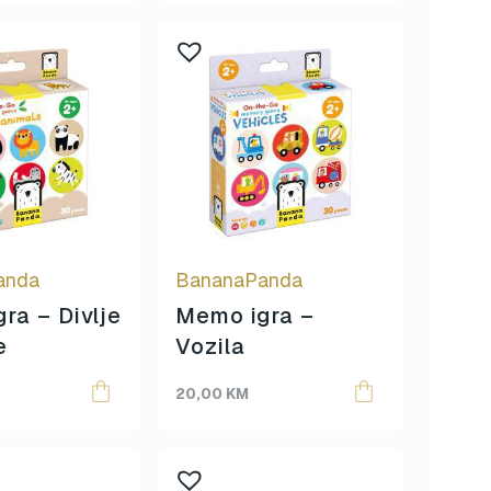
40,00 KM.
32,00 KM.
anda
BananaPanda
ra – Divlje
Memo igra –
e
Vozila
20,00
KM