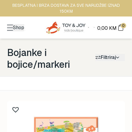
BESPLATNA I BRZA DOSTAVA ZA SVE NARUDŽBE IZNAD
150KM
0
Shop
0,00
KM
Bojanke i
Filtriraj
bojice/markeri
Kategorija
Back to School
161
Brendovi
478
Kutak za odrasle
70
Zimske radosti
94