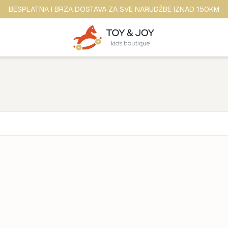
BESPLATNA I BRZA DOSTAVA ZA SVE NARUDŽBE IZNAD 150KM
Brend
ina
Anker
ine
b.box
dina
BananaPanda
ina
baobaby
odina
Beaba