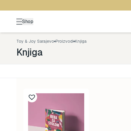
Shop
Toy & Joy Sarajevo
Proizvodi
Knjiga
Knjiga
Kategorija
Uzrast
Back to School
0-1 god
0
Brendovi
1-3 god
0
Kutak za odrasle
3-5 go
0
Zimske radosti
5+ god
0
Šetnja
8-99 g
0