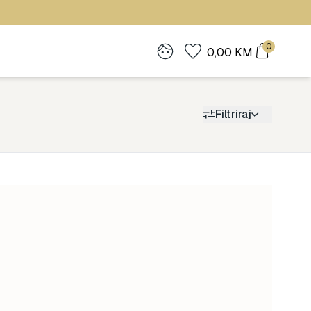
0
0,00
KM
Filtriraj
Cijena
0
1.900
0
1.900